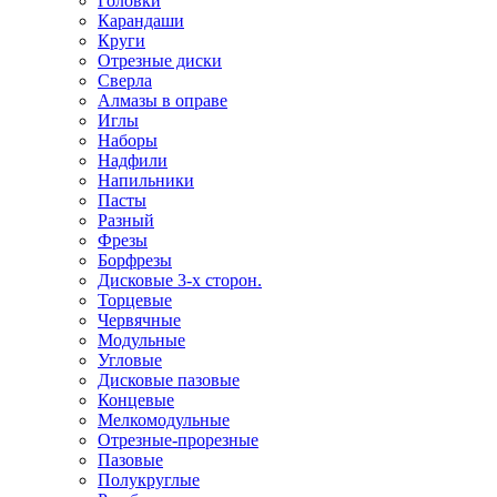
Головки
Карандаши
Круги
Отрезные диски
Сверла
Алмазы в оправе
Иглы
Наборы
Надфили
Напильники
Пасты
Разный
Фрезы
Борфрезы
Дисковые 3-х сторон.
Торцевые
Червячные
Модульные
Угловые
Дисковые пазовые
Концевые
Мелкомодульные
Отрезные-прорезные
Пазовые
Полукруглые