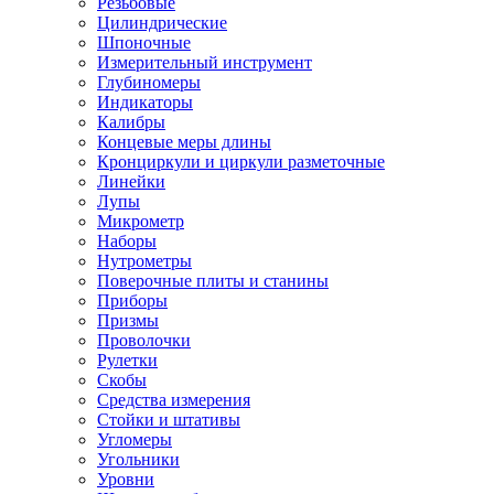
Резьбовые
Цилиндрические
Шпоночные
Измерительный инструмент
Глубиномеры
Индикаторы
Калибры
Концевые меры длины
Кронциркули и циркули разметочные
Линейки
Лупы
Микрометр
Наборы
Нутрометры
Поверочные плиты и станины
Приборы
Призмы
Проволочки
Рулетки
Скобы
Средства измерения
Стойки и штативы
Угломеры
Угольники
Уровни