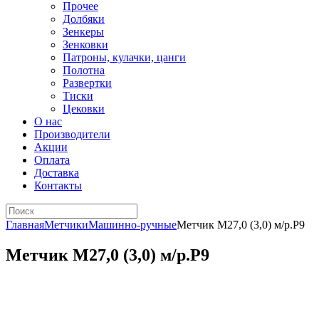
Прочее
Долбяки
Зенкеры
Зенковки
Патроны, кулачки, цанги
Полотна
Развертки
Тиски
Цековки
О нас
Производители
Акции
Оплата
Доставка
Контакты
Главная
Метчики
Машинно-ручные
Метчик М27,0 (3,0) м/р.Р9
Метчик М27,0 (3,0) м/р.Р9