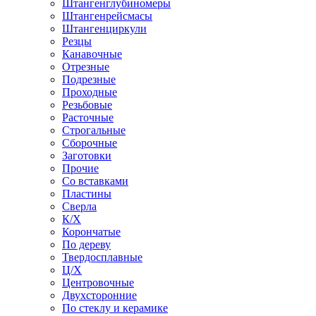
Штангенглубиномеры
Штангенрейсмасы
Штангенциркули
Резцы
Канавочные
Отрезные
Подрезные
Проходные
Резьбовые
Расточные
Строгальные
Сборочные
Заготовки
Прочие
Со вставками
Пластины
Сверла
К/Х
Корончатые
По дереву
Твердосплавные
Ц/Х
Центровочные
Двухсторонние
По стеклу и керамике