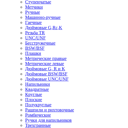
Ступенчатые
Метчики
Ручные
Машинно-ручные
Гаечные
Дюймовые G,Rc,K
Резьба TR
UNC/UNF
Бесстружечные
BSW/BSF
Плашки
Метрические правые
Метрические левые
Дюймовые G, R и K
Дюймовые BSW/BSF
Дюймовые UNC/UNF
Напильники
Квадратные
Круглые
Плоские
Полукруглые
Рашпили и рихтовочные
Ромбические
Ручки для напильников
Трехгранные