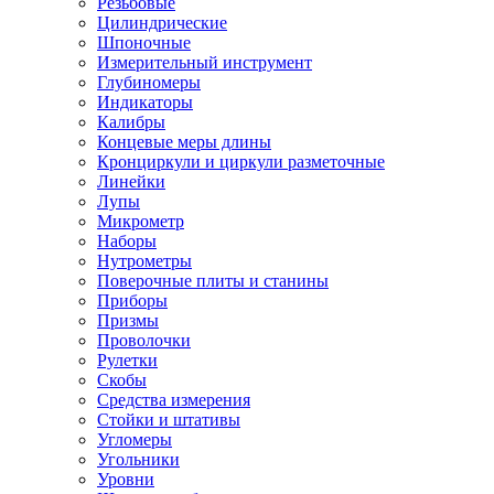
Резьбовые
Цилиндрические
Шпоночные
Измерительный инструмент
Глубиномеры
Индикаторы
Калибры
Концевые меры длины
Кронциркули и циркули разметочные
Линейки
Лупы
Микрометр
Наборы
Нутрометры
Поверочные плиты и станины
Приборы
Призмы
Проволочки
Рулетки
Скобы
Средства измерения
Стойки и штативы
Угломеры
Угольники
Уровни