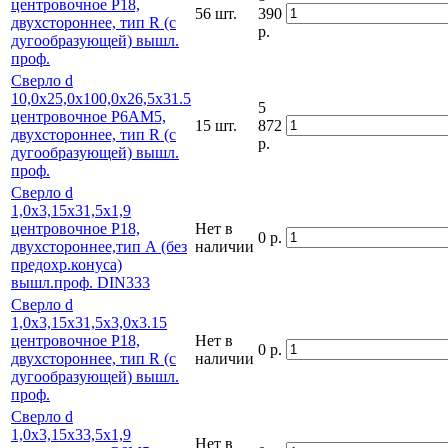
центровочное Р18,
56 шт.
390
двухстороннее, тип R (с
р.
дугообразующей) вышл.
проф.
Сверло d
10,0х25,0х100,0х26,5х31.5
5
центровочное Р6АМ5,
15 шт.
872
двухстороннее, тип R (с
р.
дугообразующей) вышл.
проф.
Сверло d
1,0х3,15х31,5х1,9
центровочное Р18,
Нет в
0 р.
двухстороннее,тип А (без
наличии
предохр.конуса)
вышл.проф. DIN333
Сверло d
1,0х3,15х31,5х3,0х3.15
центровочное Р18,
Нет в
0 р.
двухстороннее, тип R (с
наличии
дугообразующей) вышл.
проф.
Сверло d
1,0х3,15х33,5х1,9
Нет в