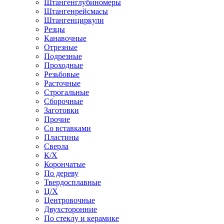
Штангенглубиномеры
Штангенрейсмасы
Штангенциркули
Резцы
Канавочные
Отрезные
Подрезные
Проходные
Резьбовые
Расточные
Строгальные
Сборочные
Заготовки
Прочие
Со вставками
Пластины
Сверла
К/Х
Корончатые
По дереву
Твердосплавные
Ц/Х
Центровочные
Двухсторонние
По стеклу и керамике