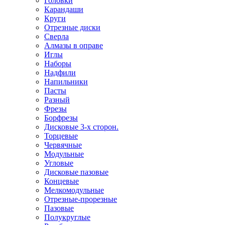
Головки
Карандаши
Круги
Отрезные диски
Сверла
Алмазы в оправе
Иглы
Наборы
Надфили
Напильники
Пасты
Разный
Фрезы
Борфрезы
Дисковые 3-х сторон.
Торцевые
Червячные
Модульные
Угловые
Дисковые пазовые
Концевые
Мелкомодульные
Отрезные-прорезные
Пазовые
Полукруглые