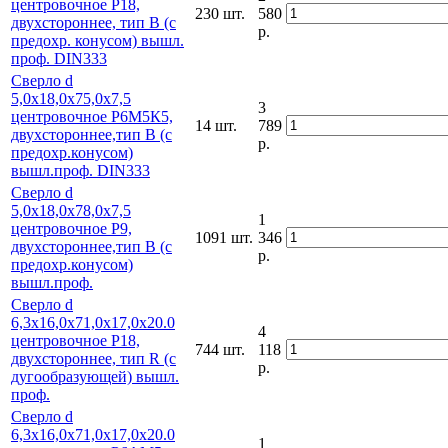
центровочное Р18,
230 шт.
580
двухстороннее, тип В (с
р.
предохр. конусом) вышл.
проф. DIN333
Сверло d
5,0х18,0х75,0х7,5
3
центровочное Р6М5К5,
14 шт.
789
двухстороннее,тип В (с
р.
предохр.конусом)
вышл.проф. DIN333
Сверло d
5,0х18,0х78,0х7,5
1
центровочное Р9,
1091 шт.
346
двухстороннее,тип В (с
р.
предохр.конусом)
вышл.проф.
Сверло d
6,3х16,0х71,0х17,0х20.0
4
центровочное Р18,
744 шт.
118
двухстороннее, тип R (с
р.
дугообразующей) вышл.
проф.
Сверло d
6,3х16,0х71,0х17,0х20.0
1