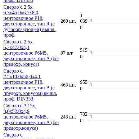
проф. DIN333
Сверло d 2,5х
6,3х45,0х6,7х8.0
1
центровочное Р18,
260 шт.
039
двухстороннее, тип R (с
р.
дугообразующей) вышл.
проф.
Сверло d 2,5х
6,3х47,0х4,1
515
центровочное Р6М5,
87 шт.
р.
двухстороннее, тип А (без
предохр. конуса)
Сверло d
2,5х10,0х56,0х4,1
центровочное Р18,
955
463 шт.
двухстороннее, тип В (с
р.
предохр. конусом) вышл.
проф. DIN333
Сверло d 3,15х
8,0х52,0х4,9
702
центровочное Р6М5,
248 шт.
р.
двухстороннее, тип А (без
предохр.конуса)
Сверло d