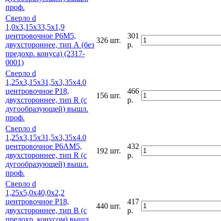
проф.
Сверло d
1,0х3,15х33,5х1,9
центровочное Р6М5,
301
326 шт.
двухстороннее, тип А (без
р.
предохр. конуса) (2317-
0001)
Сверло d
1,25х3,15х31,5х3,35х4.0
центровочное Р18,
466
156 шт.
двухстороннее, тип R (с
р.
дугообразующей) вышл.
проф.
Сверло d
1,25х3,15х31,5х3,35х4.0
центровочное Р6АМ5,
432
192 шт.
двухстороннее, тип R (с
р.
дугообразующей) вышл.
проф.
Сверло d
1,25х5,0х40,0х2,2
центровочное Р18,
417
440 шт.
двухстороннее, тип В (с
р.
предохр. конусом) вышл.