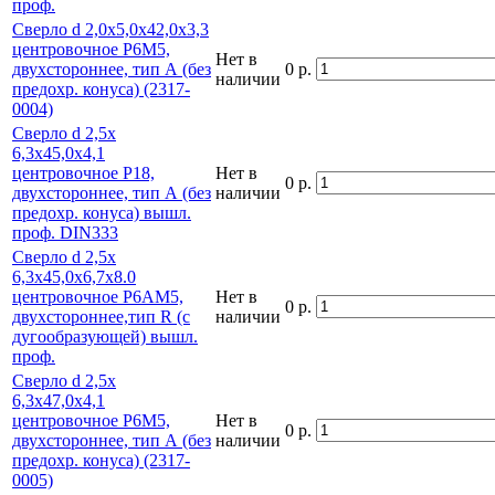
проф.
Сверло d 2,0х5,0х42,0х3,3
центровочное Р6М5,
Нет в
двухстороннее, тип А (без
0 р.
наличии
предохр. конуса) (2317-
0004)
Сверло d 2,5х
6,3х45,0х4,1
центровочное Р18,
Нет в
0 р.
двухстороннее, тип А (без
наличии
предохр. конуса) вышл.
проф. DIN333
Сверло d 2,5х
6,3х45,0х6,7х8.0
центровочное Р6АМ5,
Нет в
0 р.
двухстороннее,тип R (с
наличии
дугообразующей) вышл.
проф.
Сверло d 2,5х
6,3х47,0х4,1
центровочное Р6М5,
Нет в
0 р.
двухстороннее, тип А (без
наличии
предохр. конуса) (2317-
0005)