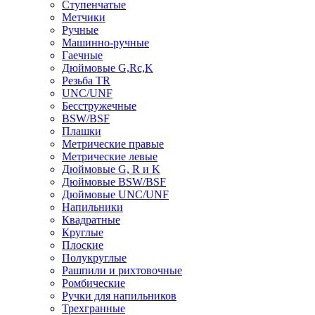
Ступенчатые
Метчики
Ручные
Машинно-ручные
Гаечные
Дюймовые G,Rc,K
Резьба TR
UNC/UNF
Бесстружечные
BSW/BSF
Плашки
Метрические правые
Метрические левые
Дюймовые G, R и K
Дюймовые BSW/BSF
Дюймовые UNC/UNF
Напильники
Квадратные
Круглые
Плоские
Полукруглые
Рашпили и рихтовочные
Ромбические
Ручки для напильников
Трехгранные