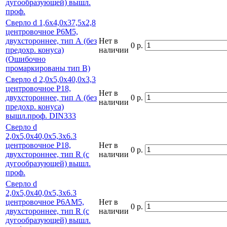
дугообразующей) вышл.
проф.
Сверло d 1,6х4,0х37,5х2,8
центровочное Р6М5,
двухстороннее, тип А (без
Нет в
0 р.
предохр. конуса)
наличии
(Ошибочно
промаркированы тип В)
Сверло d 2,0х5,0х40,0х3,3
центровочное Р18,
Нет в
двухстороннее, тип А (без
0 р.
наличии
предохр. конуса)
вышл.проф. DIN333
Сверло d
2,0х5,0х40,0х5,3х6.3
центровочное Р18,
Нет в
0 р.
двухстороннее, тип R (с
наличии
дугообразующей) вышл.
проф.
Сверло d
2,0х5,0х40,0х5,3х6.3
центровочное Р6АМ5,
Нет в
0 р.
двухстороннее, тип R (с
наличии
дугообразующей) вышл.