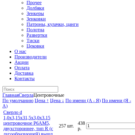
Прочее
Долбяки
Зенкеры
Зенковки
Патроны, кулачки, цанги
Полотна
Развертки
Тиски
Цековки
О нас
Производители
Акции
Оплата
Доставка
Контакты
Главная
Сверла
Центровочные
По умолчанию
Цена ↑
Цена ↓
По имени (A - Я)
По имени (Я -
A)
Сверло d
1,0х3,15х31,5х3,0х3.15
центровочное Р6АМ5,
438
257 шт.
двухстороннее, тип R (с
р.
дугообразующей) вышл.