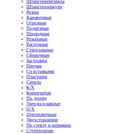
Штангенрейсмасы
Штангенциркули
Резцы
Канавочные
Отрезные
Подрезные
Проходные
Резьбовые
Расточные
Строгальные
Сборочные
Заготовки
Прочие
Со вставками
Пластины
Сверла
К/Х
Корончатые
По дереву
Твердосплавные
Ц/Х
Центровочные
Двухсторонние
По стеклу и керамике
Ступенчатые