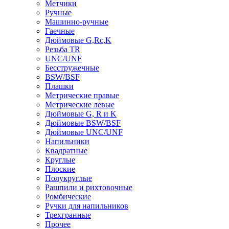
Метчики
Ручные
Машинно-ручные
Гаечные
Дюймовые G,Rc,K
Резьба TR
UNC/UNF
Бесстружечные
BSW/BSF
Плашки
Метрические правые
Метрические левые
Дюймовые G, R и K
Дюймовые BSW/BSF
Дюймовые UNC/UNF
Напильники
Квадратные
Круглые
Плоские
Полукруглые
Рашпили и рихтовочные
Ромбические
Ручки для напильников
Трехгранные
Прочее