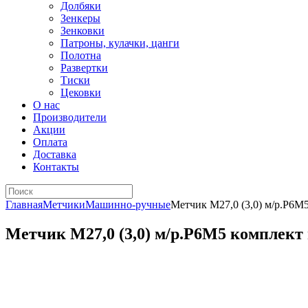
Долбяки
Зенкеры
Зенковки
Патроны, кулачки, цанги
Полотна
Развертки
Тиски
Цековки
О нас
Производители
Акции
Оплата
Доставка
Контакты
Главная
Метчики
Машинно-ручные
Метчик М27,0 (3,0) м/р.Р6М5
Метчик М27,0 (3,0) м/р.Р6М5 комплект и