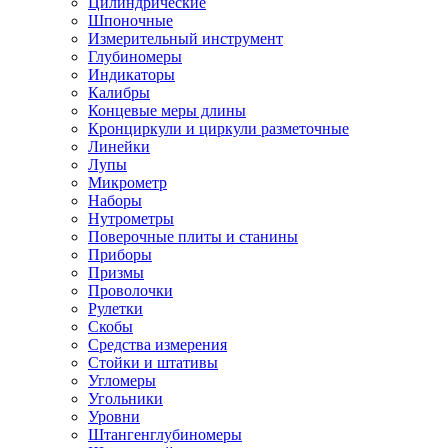
Цилиндрические
Шпоночные
Измерительный инструмент
Глубиномеры
Индикаторы
Калибры
Концевые меры длины
Кронциркули и циркули разметочные
Линейки
Лупы
Микрометр
Наборы
Нутрометры
Поверочные плиты и станины
Приборы
Призмы
Проволочки
Рулетки
Скобы
Средства измерения
Стойки и штативы
Угломеры
Угольники
Уровни
Штангенглубиномеры