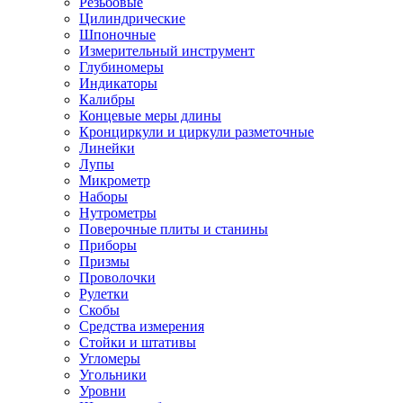
Резьбовые
Цилиндрические
Шпоночные
Измерительный инструмент
Глубиномеры
Индикаторы
Калибры
Концевые меры длины
Кронциркули и циркули разметочные
Линейки
Лупы
Микрометр
Наборы
Нутрометры
Поверочные плиты и станины
Приборы
Призмы
Проволочки
Рулетки
Скобы
Средства измерения
Стойки и штативы
Угломеры
Угольники
Уровни