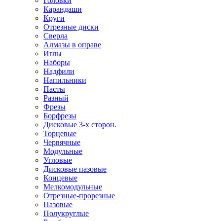
Головки
Карандаши
Круги
Отрезные диски
Сверла
Алмазы в оправе
Иглы
Наборы
Надфили
Напильники
Пасты
Разный
Фрезы
Борфрезы
Дисковые 3-х сторон.
Торцевые
Червячные
Модульные
Угловые
Дисковые пазовые
Концевые
Мелкомодульные
Отрезные-прорезные
Пазовые
Полукруглые