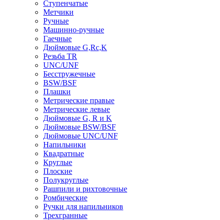
Ступенчатые
Метчики
Ручные
Машинно-ручные
Гаечные
Дюймовые G,Rc,K
Резьба TR
UNC/UNF
Бесстружечные
BSW/BSF
Плашки
Метрические правые
Метрические левые
Дюймовые G, R и K
Дюймовые BSW/BSF
Дюймовые UNC/UNF
Напильники
Квадратные
Круглые
Плоские
Полукруглые
Рашпили и рихтовочные
Ромбические
Ручки для напильников
Трехгранные