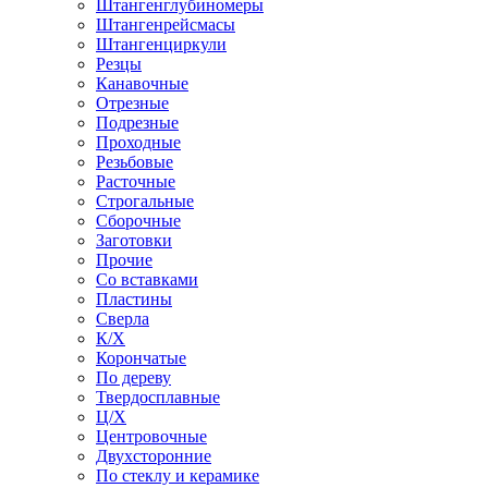
Штангенглубиномеры
Штангенрейсмасы
Штангенциркули
Резцы
Канавочные
Отрезные
Подрезные
Проходные
Резьбовые
Расточные
Строгальные
Сборочные
Заготовки
Прочие
Со вставками
Пластины
Сверла
К/Х
Корончатые
По дереву
Твердосплавные
Ц/Х
Центровочные
Двухсторонние
По стеклу и керамике