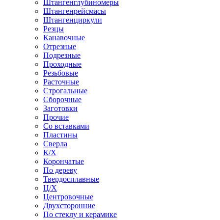
Штангенглубиномеры
Штангенрейсмасы
Штангенциркули
Резцы
Канавочные
Отрезные
Подрезные
Проходные
Резьбовые
Расточные
Строгальные
Сборочные
Заготовки
Прочие
Со вставками
Пластины
Сверла
К/Х
Корончатые
По дереву
Твердосплавные
Ц/Х
Центровочные
Двухсторонние
По стеклу и керамике