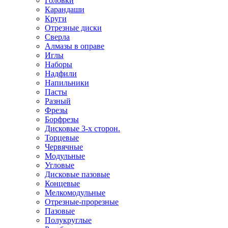
Головки
Карандаши
Круги
Отрезные диски
Сверла
Алмазы в оправе
Иглы
Наборы
Надфили
Напильники
Пасты
Разный
Фрезы
Борфрезы
Дисковые 3-х сторон.
Торцевые
Червячные
Модульные
Угловые
Дисковые пазовые
Концевые
Мелкомодульные
Отрезные-прорезные
Пазовые
Полукруглые