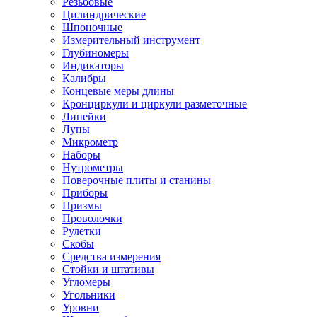
Резьбовые
Цилиндрические
Шпоночные
Измерительный инструмент
Глубиномеры
Индикаторы
Калибры
Концевые меры длины
Кронциркули и циркули разметочные
Линейки
Лупы
Микрометр
Наборы
Нутрометры
Поверочные плиты и станины
Приборы
Призмы
Проволочки
Рулетки
Скобы
Средства измерения
Стойки и штативы
Угломеры
Угольники
Уровни