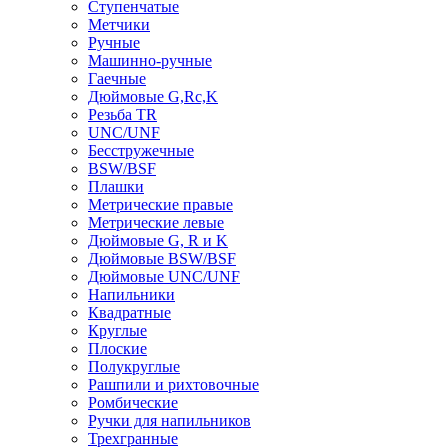
Ступенчатые
Метчики
Ручные
Машинно-ручные
Гаечные
Дюймовые G,Rc,K
Резьба TR
UNC/UNF
Бесстружечные
BSW/BSF
Плашки
Метрические правые
Метрические левые
Дюймовые G, R и K
Дюймовые BSW/BSF
Дюймовые UNC/UNF
Напильники
Квадратные
Круглые
Плоские
Полукруглые
Рашпили и рихтовочные
Ромбические
Ручки для напильников
Трехгранные