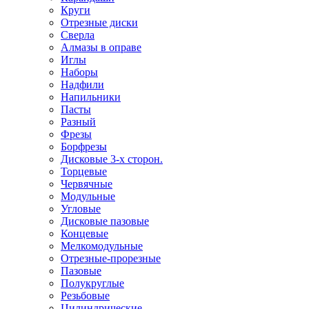
Круги
Отрезные диски
Сверла
Алмазы в оправе
Иглы
Наборы
Надфили
Напильники
Пасты
Разный
Фрезы
Борфрезы
Дисковые 3-х сторон.
Торцевые
Червячные
Модульные
Угловые
Дисковые пазовые
Концевые
Мелкомодульные
Отрезные-прорезные
Пазовые
Полукруглые
Резьбовые
Цилиндрические