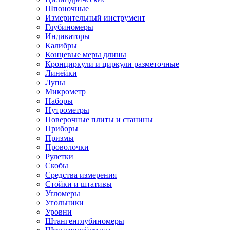
Шпоночные
Измерительный инструмент
Глубиномеры
Индикаторы
Калибры
Концевые меры длины
Кронциркули и циркули разметочные
Линейки
Лупы
Микрометр
Наборы
Нутрометры
Поверочные плиты и станины
Приборы
Призмы
Проволочки
Рулетки
Скобы
Средства измерения
Стойки и штативы
Угломеры
Угольники
Уровни
Штангенглубиномеры