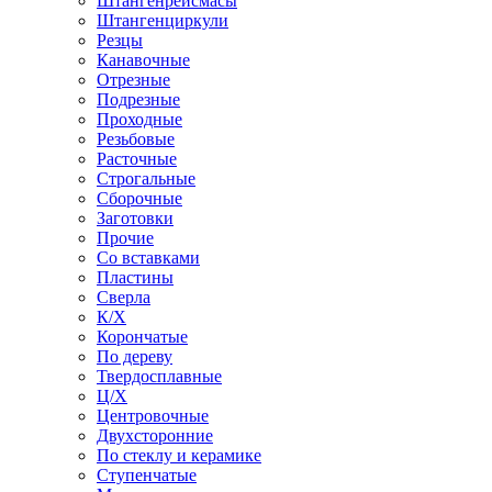
Штангенрейсмасы
Штангенциркули
Резцы
Канавочные
Отрезные
Подрезные
Проходные
Резьбовые
Расточные
Строгальные
Сборочные
Заготовки
Прочие
Со вставками
Пластины
Сверла
К/Х
Корончатые
По дереву
Твердосплавные
Ц/Х
Центровочные
Двухсторонние
По стеклу и керамике
Ступенчатые