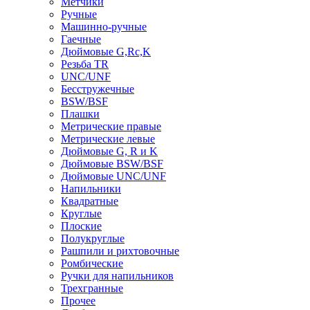
Метчики
Ручные
Машинно-ручные
Гаечные
Дюймовые G,Rc,K
Резьба TR
UNC/UNF
Бесстружечные
BSW/BSF
Плашки
Метрические правые
Метрические левые
Дюймовые G, R и K
Дюймовые BSW/BSF
Дюймовые UNC/UNF
Напильники
Квадратные
Круглые
Плоские
Полукруглые
Рашпили и рихтовочные
Ромбические
Ручки для напильников
Трехгранные
Прочее