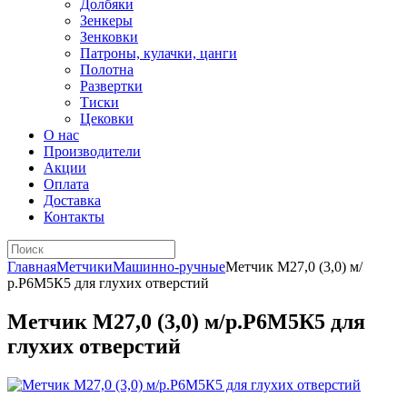
Долбяки
Зенкеры
Зенковки
Патроны, кулачки, цанги
Полотна
Развертки
Тиски
Цековки
О нас
Производители
Акции
Оплата
Доставка
Контакты
Главная
Метчики
Машинно-ручные
Метчик М27,0 (3,0) м/
р.Р6М5К5 для глухих отверстий
Метчик М27,0 (3,0) м/р.Р6М5К5 для
глухих отверстий