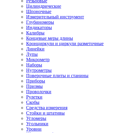
Резьбовые
Цилиндрические
Шпоночные
Измерительный инструмент
Глубиномеры
Индикаторы
Калибры
Концевые меры длины
Кронциркули и циркули разметочные
Линейки
Лупы
Микрометр
Наборы
Нутрометры
Поверочные плиты и станины
Приборы
Призмы
Проволочки
Рулетки
Скобы
Средства измерения
Стойки и штативы
Угломеры
Угольники
Уровни