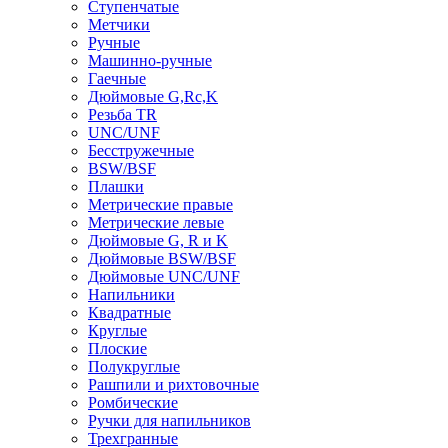
Ступенчатые
Метчики
Ручные
Машинно-ручные
Гаечные
Дюймовые G,Rc,K
Резьба TR
UNC/UNF
Бесстружечные
BSW/BSF
Плашки
Метрические правые
Метрические левые
Дюймовые G, R и K
Дюймовые BSW/BSF
Дюймовые UNC/UNF
Напильники
Квадратные
Круглые
Плоские
Полукруглые
Рашпили и рихтовочные
Ромбические
Ручки для напильников
Трехгранные