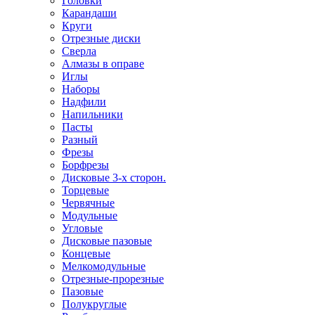
Головки
Карандаши
Круги
Отрезные диски
Сверла
Алмазы в оправе
Иглы
Наборы
Надфили
Напильники
Пасты
Разный
Фрезы
Борфрезы
Дисковые 3-х сторон.
Торцевые
Червячные
Модульные
Угловые
Дисковые пазовые
Концевые
Мелкомодульные
Отрезные-прорезные
Пазовые
Полукруглые