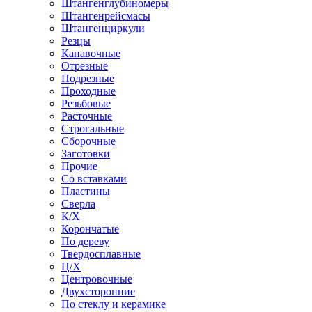
Штангенглубиномеры
Штангенрейсмасы
Штангенциркули
Резцы
Канавочные
Отрезные
Подрезные
Проходные
Резьбовые
Расточные
Строгальные
Сборочные
Заготовки
Прочие
Со вставками
Пластины
Сверла
К/Х
Корончатые
По дереву
Твердосплавные
Ц/Х
Центровочные
Двухсторонние
По стеклу и керамике