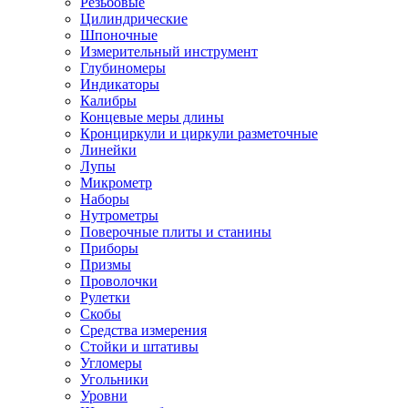
Резьбовые
Цилиндрические
Шпоночные
Измерительный инструмент
Глубиномеры
Индикаторы
Калибры
Концевые меры длины
Кронциркули и циркули разметочные
Линейки
Лупы
Микрометр
Наборы
Нутрометры
Поверочные плиты и станины
Приборы
Призмы
Проволочки
Рулетки
Скобы
Средства измерения
Стойки и штативы
Угломеры
Угольники
Уровни