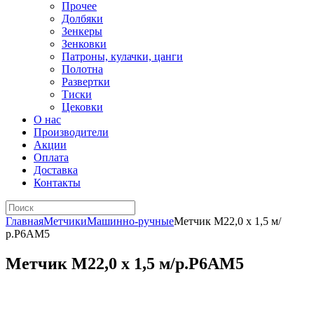
Прочее
Долбяки
Зенкеры
Зенковки
Патроны, кулачки, цанги
Полотна
Развертки
Тиски
Цековки
О нас
Производители
Акции
Оплата
Доставка
Контакты
Главная
Метчики
Машинно-ручные
Метчик М22,0 х 1,5 м/
р.Р6АМ5
Метчик М22,0 х 1,5 м/р.Р6АМ5