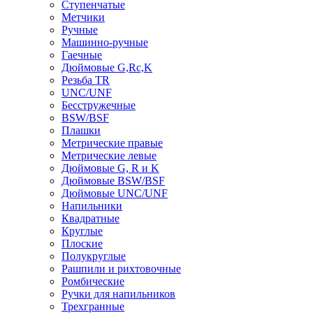
Ступенчатые
Метчики
Ручные
Машинно-ручные
Гаечные
Дюймовые G,Rc,K
Резьба TR
UNC/UNF
Бесстружечные
BSW/BSF
Плашки
Метрические правые
Метрические левые
Дюймовые G, R и K
Дюймовые BSW/BSF
Дюймовые UNC/UNF
Напильники
Квадратные
Круглые
Плоские
Полукруглые
Рашпили и рихтовочные
Ромбические
Ручки для напильников
Трехгранные