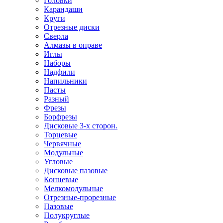
Головки
Карандаши
Круги
Отрезные диски
Сверла
Алмазы в оправе
Иглы
Наборы
Надфили
Напильники
Пасты
Разный
Фрезы
Борфрезы
Дисковые 3-х сторон.
Торцевые
Червячные
Модульные
Угловые
Дисковые пазовые
Концевые
Мелкомодульные
Отрезные-прорезные
Пазовые
Полукруглые