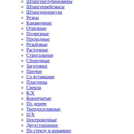
Штангенглубиномеры
Штангенрейсмасы
Штангенциркули
Резцы
Канавочные
Отрезные
Подрезные
Проходные
Резьбовые
Расточные
Строгальные
Сборочные
Заготовки
Прочие
Со вставками
Пластины
Сверла
К/Х
Корончатые
По дереву
Твердосплавные
Ц/Х
Центровочные
Двухсторонние
По стеклу и керамике