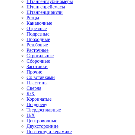
Штангенглубиномеры
Штангенрейсмасы
Штангенциркули
Резцы
Канавочные
Отрезные
Подрезные
Проходные
Резьбовые
Расточные
Строгальные
Сборочные
Заготовки
Прочие
Со вставками
Пластины
Сверла
К/Х
Корончатые
По дереву
Твердосплавные
Ц/Х
Центровочные
Двухсторонние
По стеклу и керамике