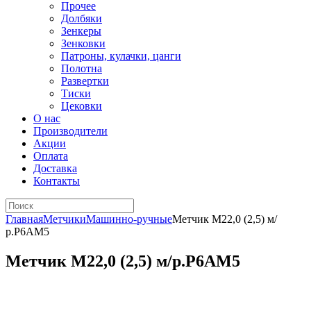
Прочее
Долбяки
Зенкеры
Зенковки
Патроны, кулачки, цанги
Полотна
Развертки
Тиски
Цековки
О нас
Производители
Акции
Оплата
Доставка
Контакты
Главная
Метчики
Машинно-ручные
Метчик М22,0 (2,5) м/
р.Р6АМ5
Метчик М22,0 (2,5) м/р.Р6АМ5