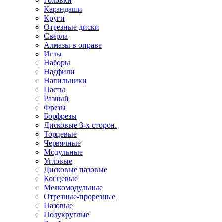
Головки
Карандаши
Круги
Отрезные диски
Сверла
Алмазы в оправе
Иглы
Наборы
Надфили
Напильники
Пасты
Разный
Фрезы
Борфрезы
Дисковые 3-х сторон.
Торцевые
Червячные
Модульные
Угловые
Дисковые пазовые
Концевые
Мелкомодульные
Отрезные-прорезные
Пазовые
Полукруглые