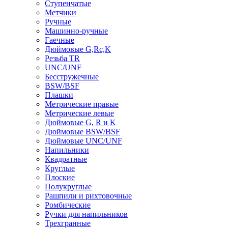
Ступенчатые
Метчики
Ручные
Машинно-ручные
Гаечные
Дюймовые G,Rc,K
Резьба TR
UNC/UNF
Бесстружечные
BSW/BSF
Плашки
Метрические правые
Метрические левые
Дюймовые G, R и K
Дюймовые BSW/BSF
Дюймовые UNC/UNF
Напильники
Квадратные
Круглые
Плоские
Полукруглые
Рашпили и рихтовочные
Ромбические
Ручки для напильников
Трехгранные