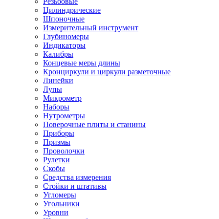
Резьбовые
Цилиндрические
Шпоночные
Измерительный инструмент
Глубиномеры
Индикаторы
Калибры
Концевые меры длины
Кронциркули и циркули разметочные
Линейки
Лупы
Микрометр
Наборы
Нутрометры
Поверочные плиты и станины
Приборы
Призмы
Проволочки
Рулетки
Скобы
Средства измерения
Стойки и штативы
Угломеры
Угольники
Уровни