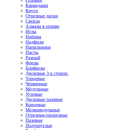
Головки
Карандаши
Круги
Отрезные диски
Сверла
Алмазы в оправе
Иглы
Наборы
Надфили
Напильники
Пасты
Разный
Фрезы
Борфрезы
Дисковые 3-х сторон.
Торцевые
Червячные
Модульные
Угловые
Дисковые пазовые
Концевые
Мелкомодульные
Отрезные-прорезные
Пазовые
Полукруглые