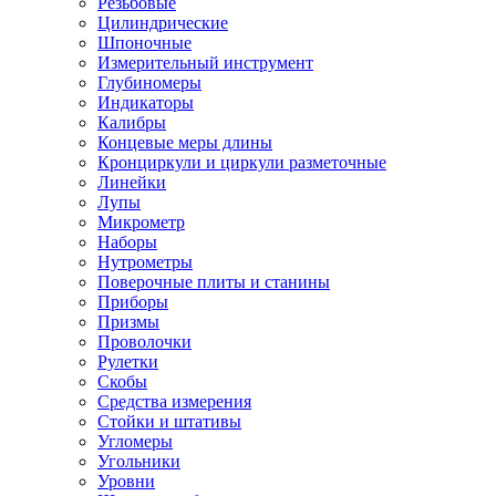
Резьбовые
Цилиндрические
Шпоночные
Измерительный инструмент
Глубиномеры
Индикаторы
Калибры
Концевые меры длины
Кронциркули и циркули разметочные
Линейки
Лупы
Микрометр
Наборы
Нутрометры
Поверочные плиты и станины
Приборы
Призмы
Проволочки
Рулетки
Скобы
Средства измерения
Стойки и штативы
Угломеры
Угольники
Уровни