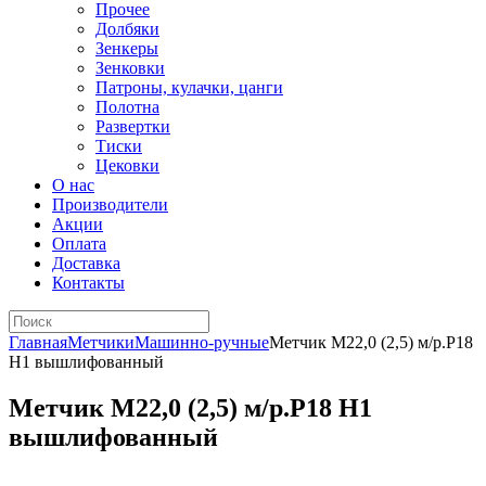
Прочее
Долбяки
Зенкеры
Зенковки
Патроны, кулачки, цанги
Полотна
Развертки
Тиски
Цековки
О нас
Производители
Акции
Оплата
Доставка
Контакты
Главная
Метчики
Машинно-ручные
Метчик М22,0 (2,5) м/р.Р18
H1 вышлифованный
Метчик М22,0 (2,5) м/р.Р18 H1
вышлифованный