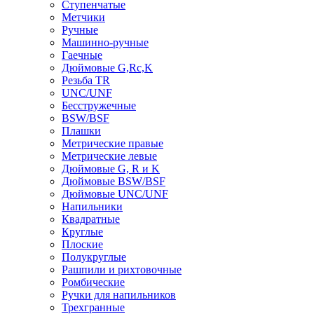
Ступенчатые
Метчики
Ручные
Машинно-ручные
Гаечные
Дюймовые G,Rc,K
Резьба TR
UNC/UNF
Бесстружечные
BSW/BSF
Плашки
Метрические правые
Метрические левые
Дюймовые G, R и K
Дюймовые BSW/BSF
Дюймовые UNC/UNF
Напильники
Квадратные
Круглые
Плоские
Полукруглые
Рашпили и рихтовочные
Ромбические
Ручки для напильников
Трехгранные