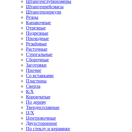
Штангенглубиномеры
Штангенрейсмасы
Штангенциркули
Резцы
Канавочные
Отрезные
Подрезные
Проходные
Резьбовые
Расточные
Строгальные
Сборочные
Заготовки
Прочие
Со вставками
Пластины
Сверла
К/Х
Корончатые
По дереву
Твердосплавные
Ц/Х
Центровочные
Двухсторонние
По стеклу и керамике