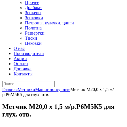
Прочее
Долбяки
Зенкеры
Зенковки
Патроны, кулачки, цанги
Полотна
Развертки
Тиски
Цековки
О нас
Производители
Акции
Оплата
Доставка
Контакты
Главная
Метчики
Машинно-ручные
Метчик М20,0 х 1,5 м/
р.Р6М5К5 для глух. отв.
Метчик М20,0 х 1,5 м/р.Р6М5К5 для
глух. отв.