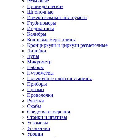
Резьбовые
Цилиндрические
Шпоночные
Измерительный инструмент
Глубиномеры
Индикаторы
Калибры
Концевые меры длины
Кронциркули и циркули разметочные
Линейки
Лупы
Микрометр
Наборы
Нутрометры
Поверочные плиты и станины
Приборы
Призмы
Проволочки
Рулетки
Скобы
Средства измерения
Стойки и штативы
Угломеры
Угольники
Уровни