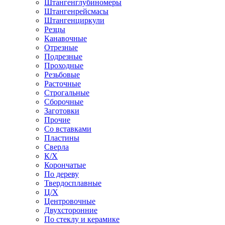
Штангенглубиномеры
Штангенрейсмасы
Штангенциркули
Резцы
Канавочные
Отрезные
Подрезные
Проходные
Резьбовые
Расточные
Строгальные
Сборочные
Заготовки
Прочие
Со вставками
Пластины
Сверла
К/Х
Корончатые
По дереву
Твердосплавные
Ц/Х
Центровочные
Двухсторонние
По стеклу и керамике