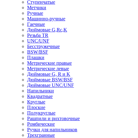
Ступенчатые
Метчики
Ручные
Машинно-ручные
Гаечные
Дюймовые G,Rc,K
Резьба TR
UNC/UNF
Бесстружечные
BSW/BSF
Плашки
Метрические правые
Метрические левые
Дюймовые G, R и K
Дюймовые BSW/BSF
Дюймовые UNC/UNF
Напильники
Квадратные
Круглые
Плоские
Полукруглые
Рашпили и рихтовочные
Ромбические
Ручки для напильников
Трехгранные