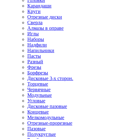
Головки
Карандаши
Круги
Отрезные диски
Сверла
Алмазы в оправе
Иглы
Наборы
Надфили
Напильники
Пасты
Разный
Фрезы
Борфрезы
Дисковые 3-х сторон.
Торцевые
Червячные
Модульные
Угловые
Дисковые пазовые
Концевые
Мелкомодульные
Отрезные-прорезные
Пазовые
Полукруглые