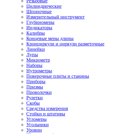
Резьбовые
Цилиндрические
Шпоночные
Измерительный инструмент
Глубиномеры
Индикаторы
Калибры
Концевые меры длины
Кронциркули и циркули разметочные
Линейки
Лупы
Микрометр
Наборы
Нутрометры
Поверочные плиты и станины
Приборы
Призмы
Проволочки
Рулетки
Скобы
Средства измерения
Стойки и штативы
Угломеры
Угольники
Уровни