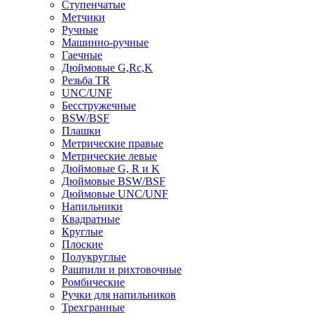
Ступенчатые
Метчики
Ручные
Машинно-ручные
Гаечные
Дюймовые G,Rc,K
Резьба TR
UNC/UNF
Бесстружечные
BSW/BSF
Плашки
Метрические правые
Метрические левые
Дюймовые G, R и K
Дюймовые BSW/BSF
Дюймовые UNC/UNF
Напильники
Квадратные
Круглые
Плоские
Полукруглые
Рашпили и рихтовочные
Ромбические
Ручки для напильников
Трехгранные