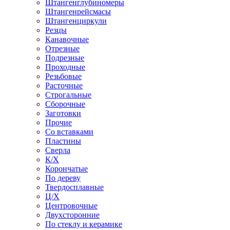
Штангенглубиномеры
Штангенрейсмасы
Штангенциркули
Резцы
Канавочные
Отрезные
Подрезные
Проходные
Резьбовые
Расточные
Строгальные
Сборочные
Заготовки
Прочие
Со вставками
Пластины
Сверла
К/Х
Корончатые
По дереву
Твердосплавные
Ц/Х
Центровочные
Двухсторонние
По стеклу и керамике