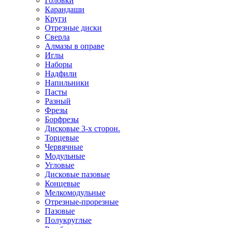
Головки
Карандаши
Круги
Отрезные диски
Сверла
Алмазы в оправе
Иглы
Наборы
Надфили
Напильники
Пасты
Разный
Фрезы
Борфрезы
Дисковые 3-х сторон.
Торцевые
Червячные
Модульные
Угловые
Дисковые пазовые
Концевые
Мелкомодульные
Отрезные-прорезные
Пазовые
Полукруглые