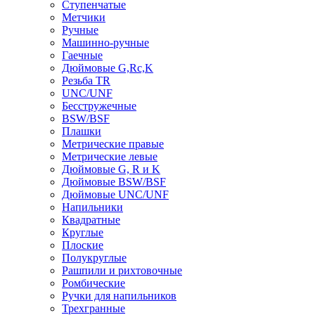
Ступенчатые
Метчики
Ручные
Машинно-ручные
Гаечные
Дюймовые G,Rc,K
Резьба TR
UNC/UNF
Бесстружечные
BSW/BSF
Плашки
Метрические правые
Метрические левые
Дюймовые G, R и K
Дюймовые BSW/BSF
Дюймовые UNC/UNF
Напильники
Квадратные
Круглые
Плоские
Полукруглые
Рашпили и рихтовочные
Ромбические
Ручки для напильников
Трехгранные