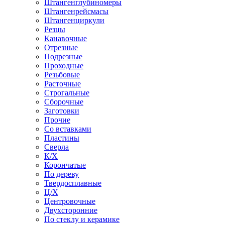
Штангенглубиномеры
Штангенрейсмасы
Штангенциркули
Резцы
Канавочные
Отрезные
Подрезные
Проходные
Резьбовые
Расточные
Строгальные
Сборочные
Заготовки
Прочие
Со вставками
Пластины
Сверла
К/Х
Корончатые
По дереву
Твердосплавные
Ц/Х
Центровочные
Двухсторонние
По стеклу и керамике