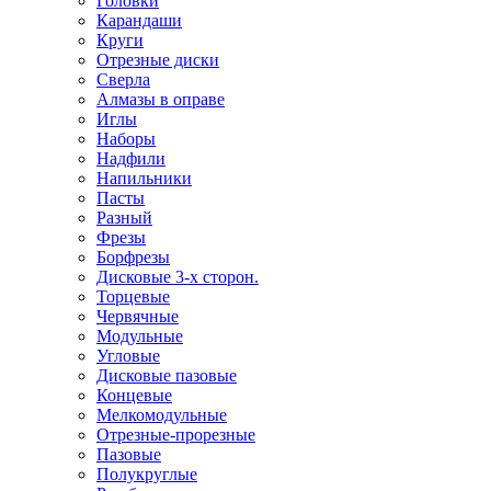
Головки
Карандаши
Круги
Отрезные диски
Сверла
Алмазы в оправе
Иглы
Наборы
Надфили
Напильники
Пасты
Разный
Фрезы
Борфрезы
Дисковые 3-х сторон.
Торцевые
Червячные
Модульные
Угловые
Дисковые пазовые
Концевые
Мелкомодульные
Отрезные-прорезные
Пазовые
Полукруглые