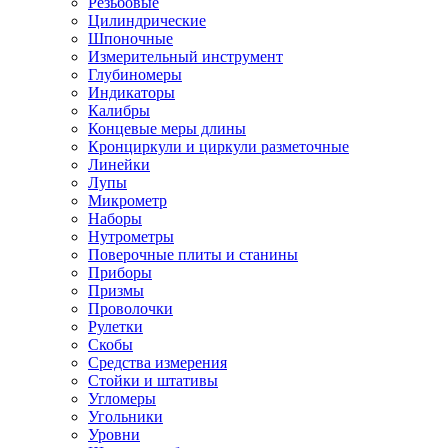
Резьбовые
Цилиндрические
Шпоночные
Измерительный инструмент
Глубиномеры
Индикаторы
Калибры
Концевые меры длины
Кронциркули и циркули разметочные
Линейки
Лупы
Микрометр
Наборы
Нутрометры
Поверочные плиты и станины
Приборы
Призмы
Проволочки
Рулетки
Скобы
Средства измерения
Стойки и штативы
Угломеры
Угольники
Уровни