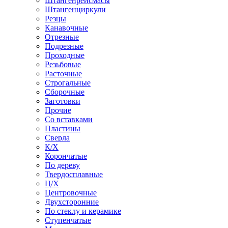
Штангенрейсмасы
Штангенциркули
Резцы
Канавочные
Отрезные
Подрезные
Проходные
Резьбовые
Расточные
Строгальные
Сборочные
Заготовки
Прочие
Со вставками
Пластины
Сверла
К/Х
Корончатые
По дереву
Твердосплавные
Ц/Х
Центровочные
Двухсторонние
По стеклу и керамике
Ступенчатые