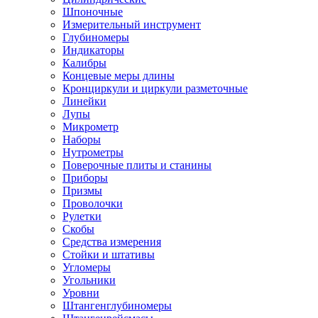
Шпоночные
Измерительный инструмент
Глубиномеры
Индикаторы
Калибры
Концевые меры длины
Кронциркули и циркули разметочные
Линейки
Лупы
Микрометр
Наборы
Нутрометры
Поверочные плиты и станины
Приборы
Призмы
Проволочки
Рулетки
Скобы
Средства измерения
Стойки и штативы
Угломеры
Угольники
Уровни
Штангенглубиномеры