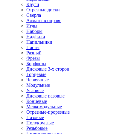
Круги
Отрезные диски
Сверла
Алмазы в оправе
Иглы
Наборы
Надфили
Напильники
Пасты
Разный
Фрезы
Борфрезы
Дисковые 3-х сторон.
Торцевые
Червячные
Модульные
Угловые
Дисковые пазовые
Концевые
Мелкомодульные
Отрезные-прорезные
Пазовые
Полукруглые
Резьбовые
Цилиндрические