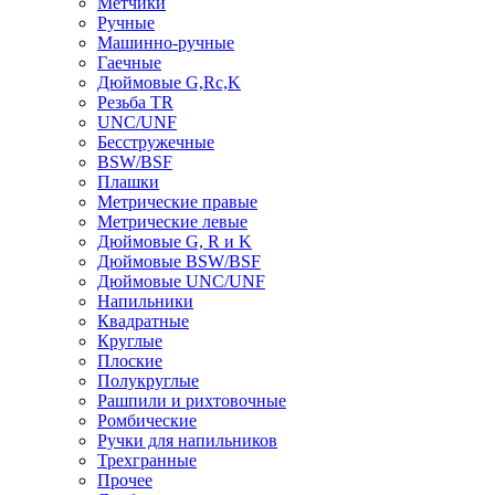
Метчики
Ручные
Машинно-ручные
Гаечные
Дюймовые G,Rc,K
Резьба TR
UNC/UNF
Бесстружечные
BSW/BSF
Плашки
Метрические правые
Метрические левые
Дюймовые G, R и K
Дюймовые BSW/BSF
Дюймовые UNC/UNF
Напильники
Квадратные
Круглые
Плоские
Полукруглые
Рашпили и рихтовочные
Ромбические
Ручки для напильников
Трехгранные
Прочее