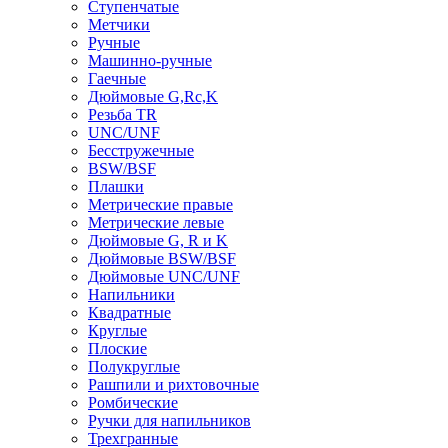
Ступенчатые
Метчики
Ручные
Машинно-ручные
Гаечные
Дюймовые G,Rc,K
Резьба TR
UNC/UNF
Бесстружечные
BSW/BSF
Плашки
Метрические правые
Метрические левые
Дюймовые G, R и K
Дюймовые BSW/BSF
Дюймовые UNC/UNF
Напильники
Квадратные
Круглые
Плоские
Полукруглые
Рашпили и рихтовочные
Ромбические
Ручки для напильников
Трехгранные