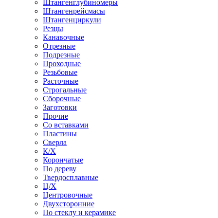
Штангенглубиномеры
Штангенрейсмасы
Штангенциркули
Резцы
Канавочные
Отрезные
Подрезные
Проходные
Резьбовые
Расточные
Строгальные
Сборочные
Заготовки
Прочие
Со вставками
Пластины
Сверла
К/Х
Корончатые
По дереву
Твердосплавные
Ц/Х
Центровочные
Двухсторонние
По стеклу и керамике