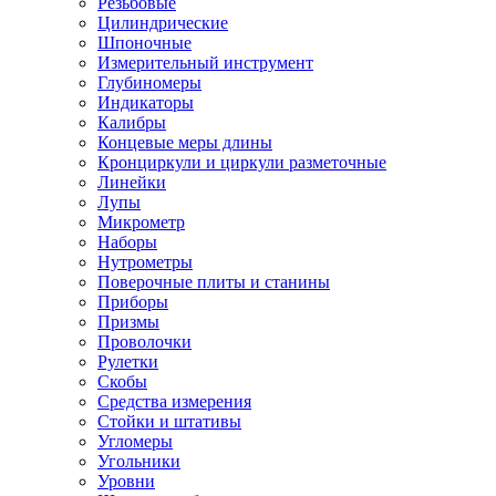
Резьбовые
Цилиндрические
Шпоночные
Измерительный инструмент
Глубиномеры
Индикаторы
Калибры
Концевые меры длины
Кронциркули и циркули разметочные
Линейки
Лупы
Микрометр
Наборы
Нутрометры
Поверочные плиты и станины
Приборы
Призмы
Проволочки
Рулетки
Скобы
Средства измерения
Стойки и штативы
Угломеры
Угольники
Уровни