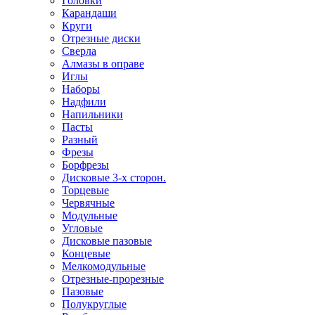
Головки
Карандаши
Круги
Отрезные диски
Сверла
Алмазы в оправе
Иглы
Наборы
Надфили
Напильники
Пасты
Разный
Фрезы
Борфрезы
Дисковые 3-х сторон.
Торцевые
Червячные
Модульные
Угловые
Дисковые пазовые
Концевые
Мелкомодульные
Отрезные-прорезные
Пазовые
Полукруглые