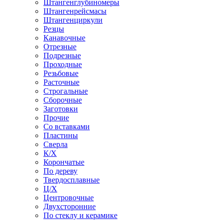
Штангенглубиномеры
Штангенрейсмасы
Штангенциркули
Резцы
Канавочные
Отрезные
Подрезные
Проходные
Резьбовые
Расточные
Строгальные
Сборочные
Заготовки
Прочие
Со вставками
Пластины
Сверла
К/Х
Корончатые
По дереву
Твердосплавные
Ц/Х
Центровочные
Двухсторонние
По стеклу и керамике