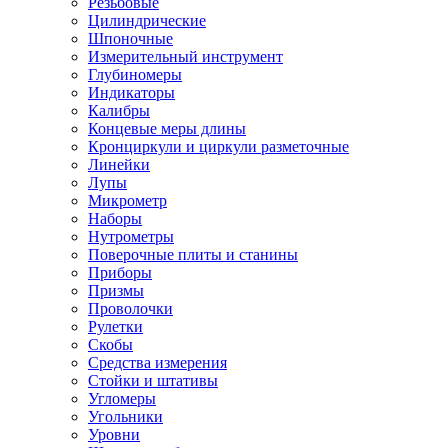
Резьбовые
Цилиндрические
Шпоночные
Измерительный инструмент
Глубиномеры
Индикаторы
Калибры
Концевые меры длины
Кронциркули и циркули разметочные
Линейки
Лупы
Микрометр
Наборы
Нутрометры
Поверочные плиты и станины
Приборы
Призмы
Проволочки
Рулетки
Скобы
Средства измерения
Стойки и штативы
Угломеры
Угольники
Уровни