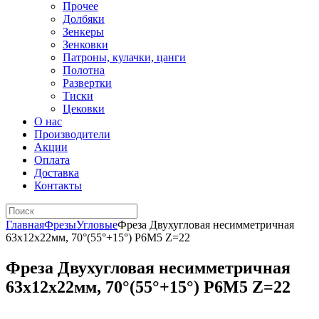
Прочее
Долбяки
Зенкеры
Зенковки
Патроны, кулачки, цанги
Полотна
Развертки
Тиски
Цековки
О нас
Производители
Акции
Оплата
Доставка
Контакты
Главная
Фрезы
Угловые
Фреза Двухугловая несимметричная
63х12х22мм, 70°(55°+15°) Р6М5 Z=22
Фреза Двухугловая несимметричная
63х12х22мм, 70°(55°+15°) Р6М5 Z=22