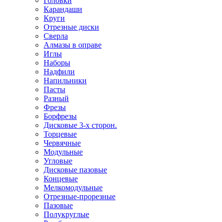
Головки
Карандаши
Круги
Отрезные диски
Сверла
Алмазы в оправе
Иглы
Наборы
Надфили
Напильники
Пасты
Разный
Фрезы
Борфрезы
Дисковые 3-х сторон.
Торцевые
Червячные
Модульные
Угловые
Дисковые пазовые
Концевые
Мелкомодульные
Отрезные-прорезные
Пазовые
Полукруглые