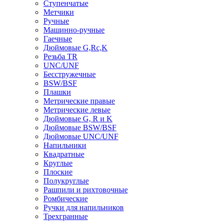
Ступенчатые
Метчики
Ручные
Машинно-ручные
Гаечные
Дюймовые G,Rc,K
Резьба TR
UNC/UNF
Бесстружечные
BSW/BSF
Плашки
Метрические правые
Метрические левые
Дюймовые G, R и K
Дюймовые BSW/BSF
Дюймовые UNC/UNF
Напильники
Квадратные
Круглые
Плоские
Полукруглые
Рашпили и рихтовочные
Ромбические
Ручки для напильников
Трехгранные