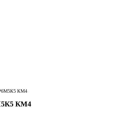
х Р6М5К5 КМ4
6М5К5 КМ4