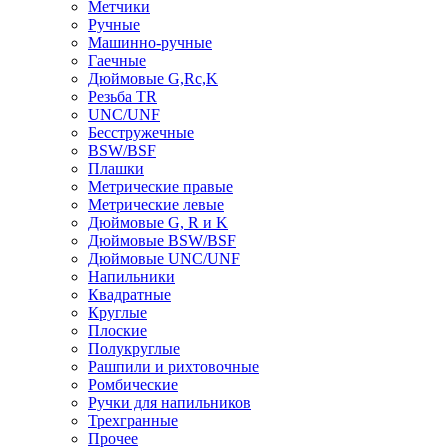
Метчики
Ручные
Машинно-ручные
Гаечные
Дюймовые G,Rc,K
Резьба TR
UNC/UNF
Бесстружечные
BSW/BSF
Плашки
Метрические правые
Метрические левые
Дюймовые G, R и K
Дюймовые BSW/BSF
Дюймовые UNC/UNF
Напильники
Квадратные
Круглые
Плоские
Полукруглые
Рашпили и рихтовочные
Ромбические
Ручки для напильников
Трехгранные
Прочее