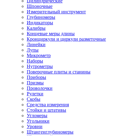
Цилиндрические
Шпоночные
Измерительный инструмент
Глубиномеры
Индикаторы
Калибры
Концевые меры длины
Кронциркули и циркули разметочные
Линейки
Лупы
Микрометр
Наборы
Нутрометры
Поверочные плиты и станины
Приборы
Призмы
Проволочки
Рулетки
Скобы
Средства измерения
Стойки и штативы
Угломеры
Угольники
Уровни
Штангенглубиномеры