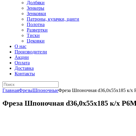
Долбяки
Зенкеры
Зенковки
Патроны, кулачки, цанги
Полотна
Развертки
Тиски
Цековки
О нас
Производители
Акции
Оплата
Доставка
Контакты
Главная
Фрезы
Шпоночные
Фреза Шпоночная d36,0х55х185 к/
Фреза Шпоночная d36,0х55х185 к/х Р