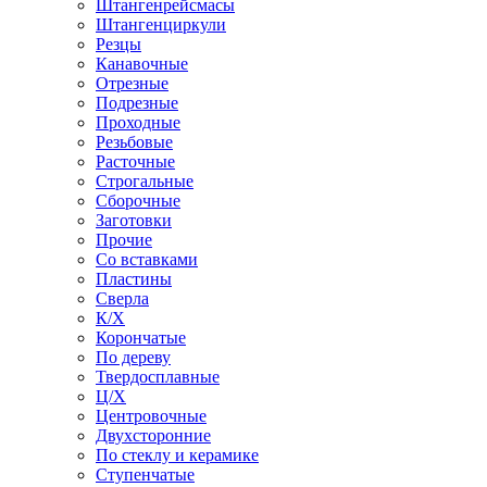
Штангенрейсмасы
Штангенциркули
Резцы
Канавочные
Отрезные
Подрезные
Проходные
Резьбовые
Расточные
Строгальные
Сборочные
Заготовки
Прочие
Со вставками
Пластины
Сверла
К/Х
Корончатые
По дереву
Твердосплавные
Ц/Х
Центровочные
Двухсторонние
По стеклу и керамике
Ступенчатые