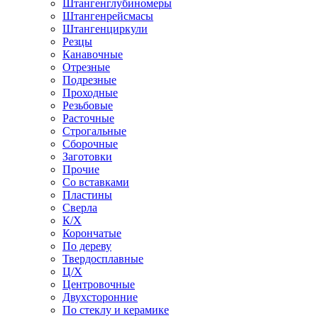
Штангенглубиномеры
Штангенрейсмасы
Штангенциркули
Резцы
Канавочные
Отрезные
Подрезные
Проходные
Резьбовые
Расточные
Строгальные
Сборочные
Заготовки
Прочие
Со вставками
Пластины
Сверла
К/Х
Корончатые
По дереву
Твердосплавные
Ц/Х
Центровочные
Двухсторонние
По стеклу и керамике