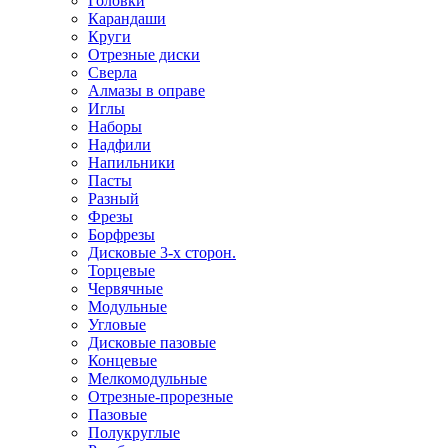
Головки
Карандаши
Круги
Отрезные диски
Сверла
Алмазы в оправе
Иглы
Наборы
Надфили
Напильники
Пасты
Разный
Фрезы
Борфрезы
Дисковые 3-х сторон.
Торцевые
Червячные
Модульные
Угловые
Дисковые пазовые
Концевые
Мелкомодульные
Отрезные-прорезные
Пазовые
Полукруглые