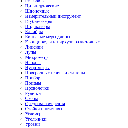
Резьбовые
Цилиндрические
Шпоночные
Измерительный инструмент
Глубиномеры
Индикаторы
Калибры
Концевые меры длины
Кронциркули и циркули разметочные
Линейки
Лупы
Микрометр
Наборы
Нутрометры
Поверочные плиты и станины
Приборы
Призмы
Проволочки
Рулетки
Скобы
Средства измерения
Стойки и штативы
Угломеры
Угольники
Уровни