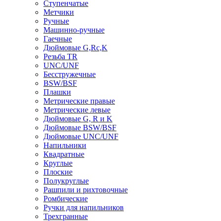
Ступенчатые
Метчики
Ручные
Машинно-ручные
Гаечные
Дюймовые G,Rc,K
Резьба TR
UNC/UNF
Бесстружечные
BSW/BSF
Плашки
Метрические правые
Метрические левые
Дюймовые G, R и K
Дюймовые BSW/BSF
Дюймовые UNC/UNF
Напильники
Квадратные
Круглые
Плоские
Полукруглые
Рашпили и рихтовочные
Ромбические
Ручки для напильников
Трехгранные