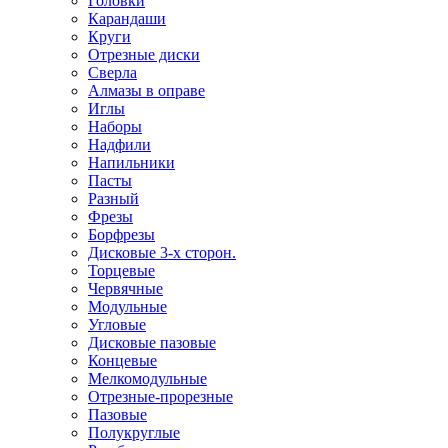
Головки
Карандаши
Круги
Отрезные диски
Сверла
Алмазы в оправе
Иглы
Наборы
Надфили
Напильники
Пасты
Разный
Фрезы
Борфрезы
Дисковые 3-х сторон.
Торцевые
Червячные
Модульные
Угловые
Дисковые пазовые
Концевые
Мелкомодульные
Отрезные-прорезные
Пазовые
Полукруглые