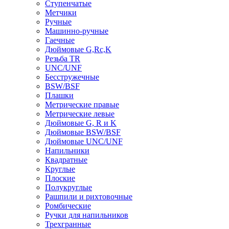
Ступенчатые
Метчики
Ручные
Машинно-ручные
Гаечные
Дюймовые G,Rc,K
Резьба TR
UNC/UNF
Бесстружечные
BSW/BSF
Плашки
Метрические правые
Метрические левые
Дюймовые G, R и K
Дюймовые BSW/BSF
Дюймовые UNC/UNF
Напильники
Квадратные
Круглые
Плоские
Полукруглые
Рашпили и рихтовочные
Ромбические
Ручки для напильников
Трехгранные