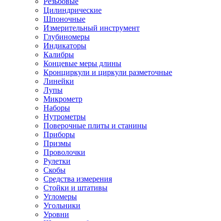
Резьбовые
Цилиндрические
Шпоночные
Измерительный инструмент
Глубиномеры
Индикаторы
Калибры
Концевые меры длины
Кронциркули и циркули разметочные
Линейки
Лупы
Микрометр
Наборы
Нутрометры
Поверочные плиты и станины
Приборы
Призмы
Проволочки
Рулетки
Скобы
Средства измерения
Стойки и штативы
Угломеры
Угольники
Уровни