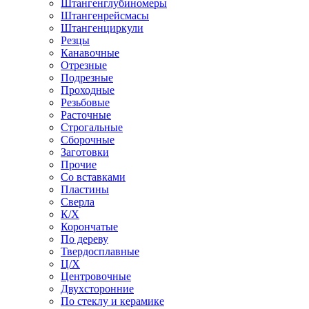
Штангенглубиномеры
Штангенрейсмасы
Штангенциркули
Резцы
Канавочные
Отрезные
Подрезные
Проходные
Резьбовые
Расточные
Строгальные
Сборочные
Заготовки
Прочие
Со вставками
Пластины
Сверла
К/Х
Корончатые
По дереву
Твердосплавные
Ц/Х
Центровочные
Двухсторонние
По стеклу и керамике